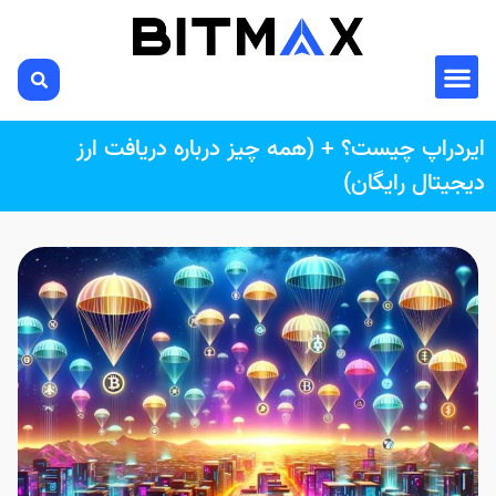
ایردراپ چیست؟ + (همه چیز درباره دریافت ارز
دیجیتال رایگان)