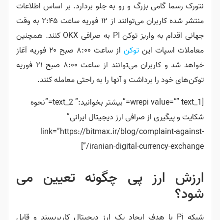
نتورک رسما گامی بزرگ و رو به جلو بردارد. بر اساس اطلاعات
منتشر شده کاربران می‌توانند از ۱۲ فوریه ساعت ۲:۴۵ به وقت
جهانی اقدام به واریز توکن PI به صرافی OKX کنند. همچنین
معاملات اسپات این
توکن
از ساعت ۸:۰۰ صبح ۲۰ فوریه آغاز
خواهد شد و کاربران می‌توانند از ساعت ۸:۰۰ صبح ۲۱ فوریه
توکن‌های خود را برداشت و آنها را به راحتی معامله کنند.
[wrepi value=”” text_1=”بیشتر بخوانید:” text_2=”نحوه
شکایت و پیگیری از صرافی ارز دیجیتال ایرانی”
link=”https://bitmax.ir/blog/complaint-against-
iranian-digital-currency-exchange/”]
ارزش ارز پی چگونه تعیین می
شود؟
شبکه Pi با هدف ایجاد یک ارز دیجیتال کاربرپسند و قابل