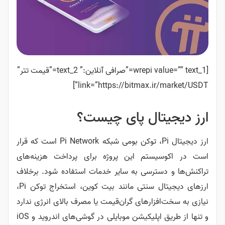
[wrepi value=”” text_1=”صرافی آنلاین:” text_2=”قیمت تتر”
link=”https://bitmax.ir/market/USDT”]
ارز دیجیتال پای چیست؟
ارز دیجیتال Pi، توکن بومی شبکه Pi Network است که قرار
است در اکوسیستم این پروژه برای پرداخت هزینه‌های
تراکنش‌ها و دسترسی به سایر خدمات استفاده شود. برخلاف
ارزهای دیجیتال سنتی مانند بیت کوین، استخراج توکن Pi،
نیازی به سخت‌افزارهای گران‌قیمت یا مصرف بالای انرژی ندارد
و تنها از طریق اپلیکیشن موبایلی در گوشی‌های اندروید و iOS