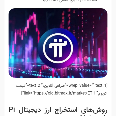
استفاده در دنیای واقعی دست یابد.
[wrepi value=”” text_1=”صرافی آنلاین:” text_2=”قیمت
اتریوم” link=”https://old.bitmax.ir/market/ETH”]
روش‌های استخراج ارز دیجیتال Pi