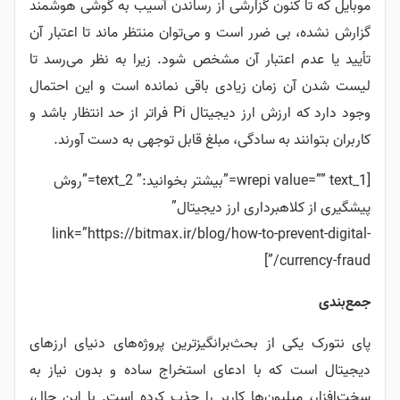
موبایل که تا کنون گزارشی از رساندن آسیب به گوشی هوشمند
گزارش نشده، بی ضرر است و می‌توان منتظر ماند تا اعتبار آن
تأیید یا عدم اعتبار آن مشخص شود. زیرا به نظر می‌رسد تا
لیست شدن آن زمان زیادی باقی نمانده است و این احتمال
وجود دارد که ارزش ارز دیجیتال Pi فراتر از حد انتظار باشد و
کاربران بتوانند به سادگی، مبلغ قابل توجهی به دست آورند.
[wrepi value=”” text_1=”بیشتر بخوانید:” text_2=”روش
پیشگیری از کلاهبرداری ارز دیجیتال”
link=”https://bitmax.ir/blog/how-to-prevent-digital-
currency-fraud/”]
جمع‌بندی
پای نتورک یکی از بحث‌برانگیزترین پروژه‌های دنیای ارزهای
دیجیتال است که با ادعای استخراج ساده و بدون نیاز به
سخت‌افزار، میلیون‌ها کاربر را جذب کرده است. با این حال،