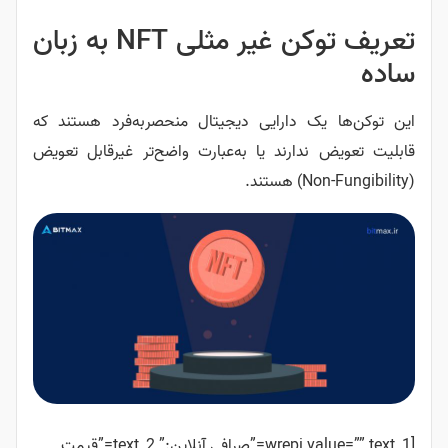
تعریف توکن غیر مثلی NFT به زبان
ساده
این توکن‌ها یک دارایی دیجیتال منحصر‌به‌فرد هستند که
قابلیت تعویض ندارند یا به‌عبارت واضح‌تر غیرقابل تعویض‌
(Non-Fungibility) هستند.
[wrepi value=”” text_1=”صرافی آنلاین:” text_2=”قیمت