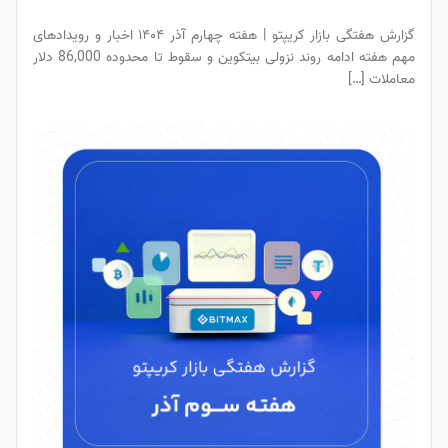
گزارش هفتگی بازار کریپتو | هفته چهارم آذر ۱۴۰۴ اخبار و رویدادهای
مهم هفته ادامه روند نزولی بیتکوین و سقوط تا محدوده 86,000 دلار
معاملات […]