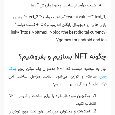
کسب درآمد از ساخت و خریدو‌فروش آن‌ها
[wrepi value=”” text_1=”بیشتر بخوانید:” text_2=”
بهترین
بازی های ارز دیجیتال رایگان اندروید و iOS + کسب درآمد
”
link=”https://bitmax.ir/blog/the-best-digital-currency-
games-for-android-and-ios/”]
چگونه NFT بسازیم و بفروشیم؟
نیاز به توضیح نیست که NFT به‌عنوان یک توکن روی
بلاک
چین‌
ساخته و توزیع می‌شود. بیایید مراحل ساخت این
توکن‌های غیر مثلی را بررسی کنیم:
بلاکچین موردنظر خود را برای ساخت و فروش NFT
انتخاب کنید.
اطلاعات و محتوای موردنظر برای ثبت روی توکن را