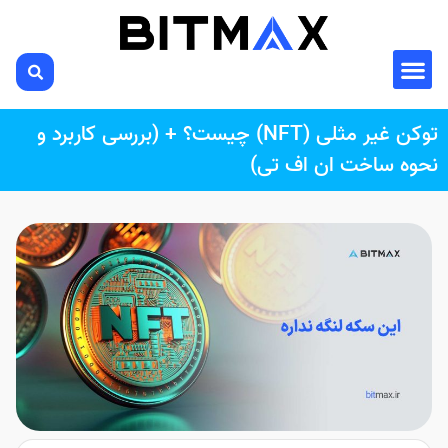
توکن غیر مثلی (NFT) چیست؟ + (بررسی کاربرد و
نحوه ساخت ان اف تی)