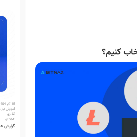
خاب کنیم؟
15 آذر 1404
آموزش ارز د
گذاری
حرفه‌ای
گزارش هفتگ