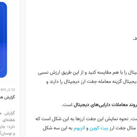
ال را با هم مقایسه کنید و از این طریق ارزش نسبی
جیتال گزینه معامله جفت ارز دیجیتال را دارند و
23 آذر 1404
گزارش هفتگ
وند معاملات دارایی‌های دیجیتال
است.
ز است. نحوه نمایش این جفت ارزها به این شکل است که
هفته‌ای 
دارد؛ جای
ر مثال جفت ارز
بیت کوین
و
اتریوم
به این سه شکل
و نوسان‌گ