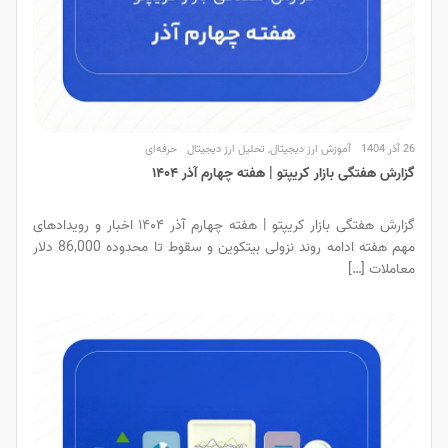
26 آذر 1404
آموزش ارز دیجیتال
,
تحلیل ارز دیجیتال
حرفه‌ای
گزارش هفتگی بازار کریپتو | هفته چهارم آذر ۱۴۰۴
گزارش هفتگی بازار کریپتو | هفته چهارم آذر ۱۴۰۴ اخبار و رویدادهای
مهم هفته ادامه روند نزولی بیتکوین و سقوط تا محدوده 86,000 دلار
معاملات […]