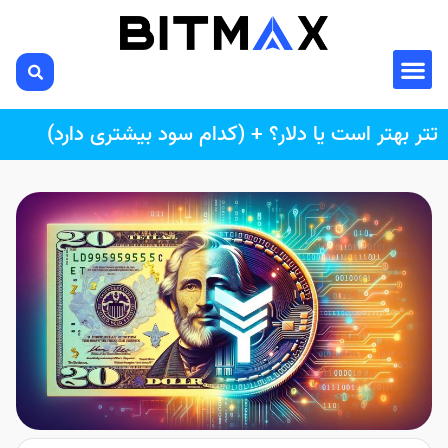
تتر بهتر است یا دلار؟ + (کدام سود بیشتری دارد)