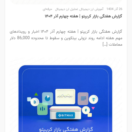
26 آذر 1404
آموزش ارز دیجیتال
,
تحلیل ارز دیجیتال
حرفه‌ای
گزارش هفتگی بازار کریپتو | هفته چهارم آذر ۱۴۰۴
گزارش هفتگی بازار کریپتو | هفته چهارم آذر ۱۴۰۴ اخبار و رویدادهای
مهم هفته ادامه روند نزولی بیتکوین و سقوط تا محدوده 86,000 دلار
معاملات […]