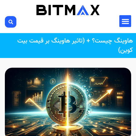
هاوینگ چیست؟ + (تاثیر هاوینگ بر قیمت بیت
کوین)