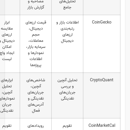
تحلیل‌های
مصاحبه و
و افراد پیگیری
جامع
گزارش بازار
کننده اخبار
اطلاعات بازار و
قیمت ارزهای
ابزار
فعالان
رتبه‌بندی
دیجیتال،
مقایسه
عمومی،
ارزهای
حجم
ارزهای
تریدرها،
دیجیتال
معاملات،
دیجیتال و
تحلیلگران،
سرمایه بازار،
امکان
سرمایه‌گذاران
نمودارها و
ایجاد واچ
و هولدرها
اطلاعات
لیست
پروژه‌ها
C
تحلیل آنچین
شاخص‌های
ابزارهای
تحلیلگران
و بررسی
آنچین،
تحلیل
متخصص
جریان‌های
جریان‌های
آنچین،
نقدینگی
نقدینگی و
نمودارهای
آدرس‌های
جریان
فعال
نقدینگی
C
تقویم
رویدادهای
تقویم
سرمایه‌گذاران،