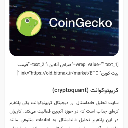
[wrepi value=”” text_1=”صرافی آنلاین:” text_2=”قیمت
cr)
امنتال ارز دیجیتال کریپتوکوانت یکی پلتفرم
ت که در حوزه آنچین فعالیت می‌کند. کاربران
تحلیل فاندامنتال به اطلاعات متنوعی مانند