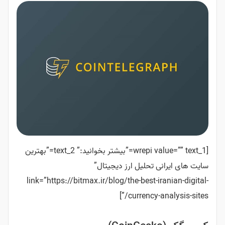
[wrepi value=”” text_1=”بیشتر بخوانید:” text_2=”بهترین
 تحلیل ارز دیجیتال”
link=”https://bitmax.ir/blog/the-best-i
currency-a