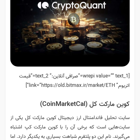
[wrepi value=”” text_1=”صرافی آنلاین:” text_2=”قیمت
CoinMark)
دامنتال ارز دیجیتال کوین مارکت کل یکی از
 که برخی آن را با کوین مارکت کپ اشتباه
ن دو پلتفرم شباهت بسیاری به یکدیگر دارد. اما