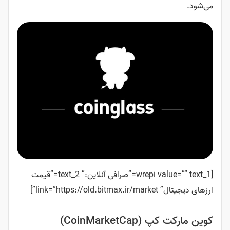
[wrepi value=”” text_1=”صرافی آنلاین:” text_2=”قیمت
li”]
CoinMark)