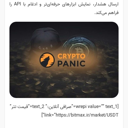
ارسال هشدار، نمایش ابزارهای حرفه‌ای‌تر و ادغام با API را
[wrepi value=”” text_1=”صرافی آنلاین:” text_2=”قیمت تتر”
link=”https://bitmax.ir