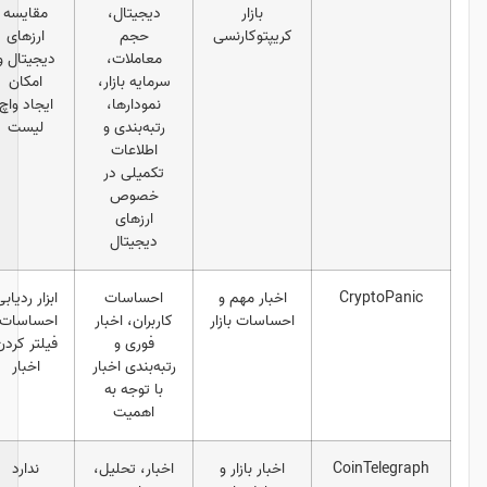
بازار
دیجیتال،
مقایسه
عمومی،
کریپتوکارنسی
حجم
ارزهای
تریدرها،
معاملات،
دیجیتال و
تحلیلگران،
سرمایه بازار،
امکان
سرمایه‌گذاران
نمودارها،
ایجاد واچ
و هولدرها
رتبه‌بندی و
لیست
اطلاعات
تکمیلی در
خصوص
ارزهای
دیجیتال
اخبار مهم و
احساسات
ابزار ردیابی
تحلیلگران و
احساسات بازار
کاربران، اخبار
احساسات،
سرمایه‌گذاران
فوری و
فیلتر کردن
رتبه‌بندی اخبار
اخبار
با توجه به
اهمیت
C
اخبار بازار و
اخبار، تحلیل،
ندارد
فعلان عمومی