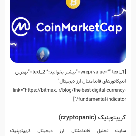
[wrepi value=”” text_1=”بیشتر بخوانید:” text_2=”بهترین
دامنتال ارز دیجیتال”
link=”https://bitmax.ir/blog/the-best-di
fundament
)
اندامنتال ارز دیجیتال کریپتوپنیک