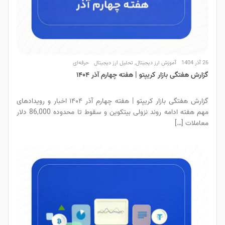
26 آذر 1404
آموزش ارز دیجیتال
,
تحلیل ارز دیجیتال
حرفه‌ای
گزارش هفتگی بازار کریپتو | هفته چهارم آذر ۱۴۰۴
گزارش هفتگی بازار کریپتو | هفته چهارم آذر ۱۴۰۴ اخبار و رویدادهای
مهم هفته ادامه روند نزولی بیتکوین و سقوط تا محدوده 86,000 دلار
معاملات […]