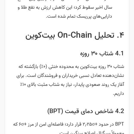
سال اخیر سقوط کرد؛ این کاهش ارزش به نفع طلا و
دارایی‌های پرریسک تمام شده است.
۴. تحلیل On-Chain بیت‌کوین
4.1 شتاب ۳۰ روزه
شتاب ۳۰ روزه بیت‌کوین به محدوده خنثی (۰٪) بازگشته که
نشان‌دهنده تعادل نسبی خریداران و فروشندگان است. برای
آغاز یک روند صعودی پایدار، نیاز به شتاب مثبت بالای ۱۰٪
داریم.
4.2 شاخص دمای قیمت (BPT)
BPT در حدود +۲٫۲۵σ قرار دارد؛ فاصله‌ای امن از مرز +۶σ که
معمولاً سیگنال اصلاح سنگین است.