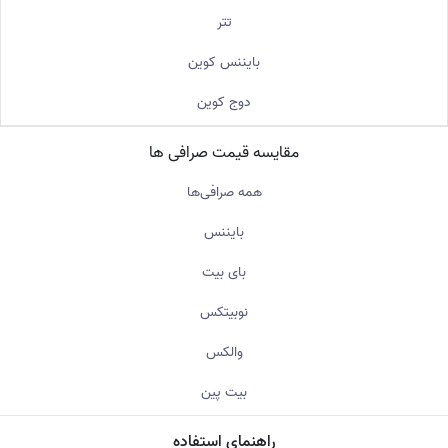
تتر
بایننس کوین
دوج کوین
مقایسه قیمت صرافی ها
همه صرافی‌ها
بایننس
بای بیت
نوبیتکس
والکس
بیت پین
راهنمای استفاده