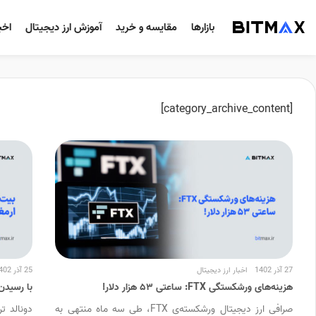
بازارها
مقایسه و خرید
آموزش ارز دیجیتال
اخب
[category_archive_content]
27 آذر 1402
اخبار ارز دیجیتال
25 آذر 1402
هزینه‌های ورشکستگی FTX: ساعتی ۵۳ هزار دلار!
با رسیدن ترامپ،
صرافی ارز دیجیتال ورشکسته‌ی FTX، طی سه ماه منتهی به
دونالد ت