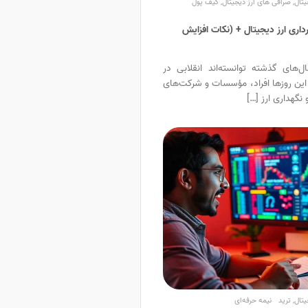
یتال
,
صرافی های ارز دیجیتال
,
کیف پول
اری ارز دیجیتال + (نکات افزایش
‌های گذشته توانسته‌اند انقلابی در
 این روزها افراد، مؤسسات و شرکت‌های
 نگهداری ارز […]
یتال
,
ترید
نیمه حرفه‌ای