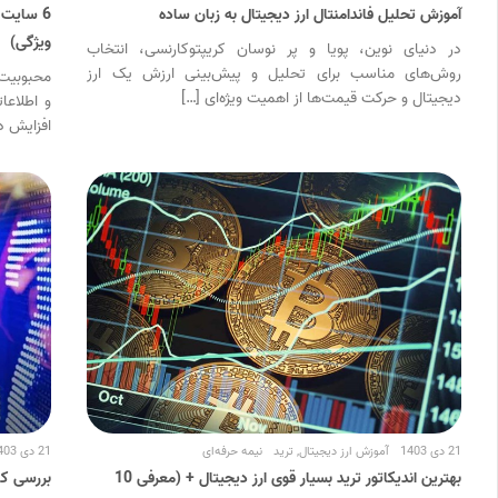
آموزش تحلیل فاندامنتال ارز دیجیتال به زبان ساده
6 سایت ب
ویژگی)
در دنیای نوین، پویا و پر نوسان کریپتوکارنسی، انتخاب
روش‌های مناسب برای تحلیل و پیش‌بینی ارزش یک ارز
محبوبیت ر
دیجیتال و حرکت قیمت‌ها از اهمیت ویژه‌ای […]
و اطلاعا
افزایش د
21 دی 1403
آموزش ارز دیجیتال
,
ترید
نیمه حرفه‌ای
21 دی 1403
بهترین اندیکاتور ترید بسیار قوی ارز دیجیتال + (معرفی 10
بررسی کام