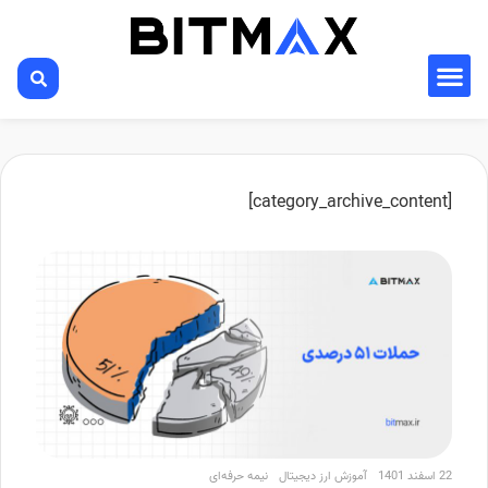
[category_archive_content]
22 اسفند 1401
آموزش ارز دیجیتال
نیمه حرفه‌ای