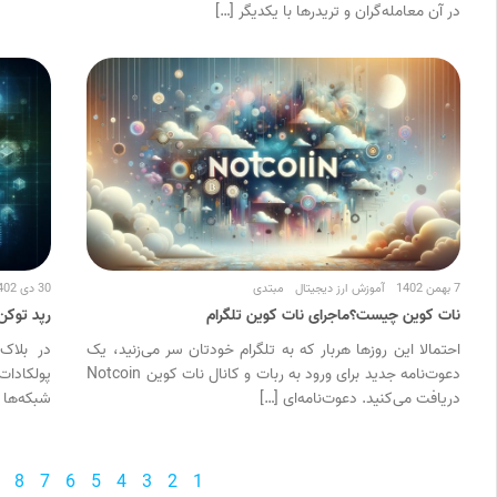
در آن معامله‌گران و تریدرها با یکدیگر […]
7 بهمن 1402
آموزش ارز دیجیتال
مبتدی
30 دی 1402
نات کوین چیست؟‌ماجرای نات کوین تلگرام
رپد توکن چی
احتمالا این روزها هربار که به تلگرام خودتان سر می‌زنید، یک
در بلاک 
دعوت‌نامه جدید برای ورود به ربات و کانال نات کوین Notcoin
پولکادات 
دریافت می‌کنید. دعوت‌نامه‌ای […]
شبکه‌ها ت
8
7
6
5
4
3
2
1