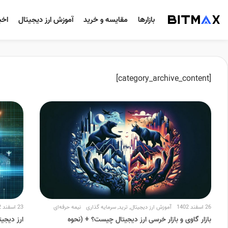
بازارها
مقایسه و خرید
آموزش ارز دیجیتال
اخب
[category_archive_content]
26 اسفند 1402
آموزش ارز دیجیتال
,
ترید
,
سرمایه گذاری
نیمه حرفه‌ای
23 اسفند 1402
بازار گاوی و بازار خرسی ارز دیجیتال چیست؟ + (نحوه