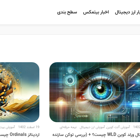
ار ارز دیجیتال
اخبار بیتمکس
سطح بندی
آموزش آلت کوین
,
آموزش ارز دیجیتال
نیمه حرفه‌ای
19 اسفند 1402
آموزش بیت
ارز دیجیتال ورلد کوین WLD چیست؟ + (بررسی توکن سازنده
اردینالز Ordinals چیست؟ + (NFT در شبکه بیت کوین)