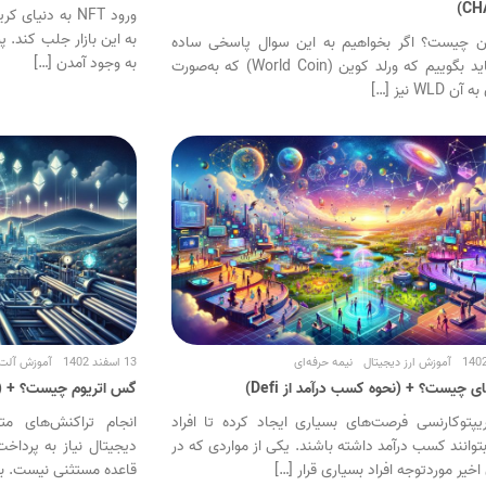
CH
ورود NFT به دنی
به این بازار جلب کند.
ین چیست؟ اگر بخواهیم به این سوال پاسخی ساده
به وجود آمدن […]
دهیم، باید بگوییم که ورلد کوین (World Coin) که به‌صورت
WLD نیز […]
آموزش ارز دیجیتال
نیمه حرفه‌ای
13 اسفند 1402
آموزش آلت
ی چیست؟ + (نحوه کسب درآمد از Defi)
گس اتریوم چیست؟ + (نحوه 
یپتوکارنسی فرصت‌های بسیاری ایجاد کرده تا افراد
انجام تراکنش‌های م
توانند کسب درآمد داشته باشند. یکی از مواردی که در
دیجیتال نیاز به پرداخت
خیر موردتوجه افراد بسیاری قرار […]
قاعده مستثنی نیست. به