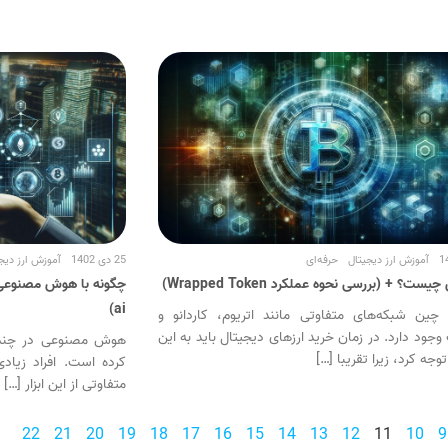
آموزش ارز دیجیتال
حرفه‌ای
25 دی 1402
آموزش ارز دیج
ست؟ + (بررسی نحوه عملکرد Wrapped Token)
چگونه با هوش مصنوعی ت
ai)
چین شبکه‌های متفاوتی مانند اتریوم، کاردانو و
وجود دارد. در زمان خرید ارزهای دیجیتال باید به این
هوش مصنوعی در چند 
وجه کرد، زیرا تقریبا […]
کرده است. افراد زیاد
متفاوتی از این ابزار […]
22
21
20
19
18
17
16
15
14
13
12
11
10
9