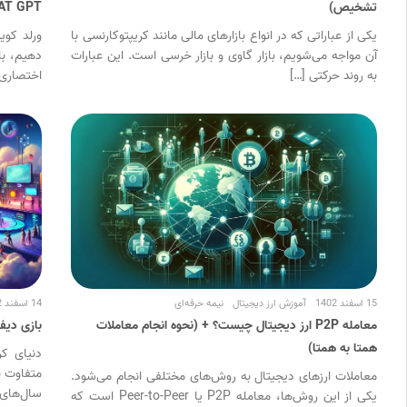
تشخیص)
AT GPT)
یکی از عباراتی که در انواع بازارهای مالی مانند کریپتوکارنسی با
ورلد کو
آن مواجه می‌شویم، بازار گاوی و بازار خرسی است. این عبارات
به روند حرکتی […]
اختصاری به آن 
15 اسفند 1402
آموزش ارز دیجیتال
نیمه حرفه‌ای
14 اسفند 1402
معامله P2P ارز دیجیتال چیست؟ + (نحوه انجام معاملات
بازی دیفا
همتا به‌ همتا)
دنیای کر
متفاوت ب
معاملات ارزهای دیجیتال به روش‌های مختلفی انجام می‌شود.
سال‌های ا
یکی از این روش‌ها، معامله P2P یا Peer-to-Peer است که