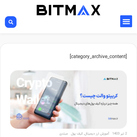
[category_archive_content]
2 تیر 1403
آموزش ارز دیجیتال
,
کیف پول
مبتدی